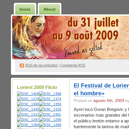
Inicio
About
RSS
de las entradas
|
Comments RSS
El Festival de Lorie
Lorient 2009 Flickr
el hombre»
Posted on
agosto 5th, 2009
by
Ayeri tocó Goran Bregovic y 
escenarios más grandes del Fe
el públicu bretón entamo a ap
fuertemente la tarima de made