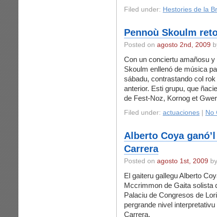
Filed under:
Hestories de la B
Pennoù Skoulm reto
Posted on
agosto 2nd, 2009
b
Con un conciertu amañosu y 
Skoulm enllenó de música pala
sábadu, contrastando col ro
anterior. Esti grupu, que ñac
de Fest-Noz, Kornog et Gwerz
Filed under:
actuaciones
|
No 
Alberto Coya ganó’
Carrera
Posted on
agosto 1st, 2009
by
El gaiteru gallegu Alberto Coy
Mccrimmon de Gaita solista q
Palaciu de Congresos de Lori
pergrande nivel interpretativ
Carrera.