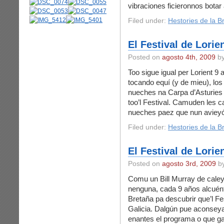
vibraciones ficieronnos botar
Filed under:
Hestories de la B
El Festival de Lorie
Posted on
agosto 4th, 2009
by
Too sigue igual per Lorient 
tocando equí (y de mieu), los
nueches na Carpa d’Asturies 
too’l Festival. Camuden les c
nueches paez que nun avieyó
Filed under:
Hestories de la B
El Festival de Lorie
Posted on
agosto 3rd, 2009
by
Comu un Bill Murray de caley
nenguna, cada 9 años alcuént
Bretaña pa descubrir que’l Fes
Galicia. Dalgún pue aconsey
enantes el programa o que ga