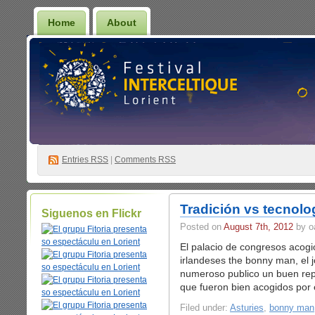
Home
About
Entries
RSS
|
Comments RSS
Tradición vs tecnolo
Siguenos en Flickr
Posted on
August 7th, 2012
by o
El palacio de congresos acogi
irlandeses the bonny man, el 
numeroso publico un buen repe
que fueron bien acogidos por 
Filed under:
Asturies
,
bonny man